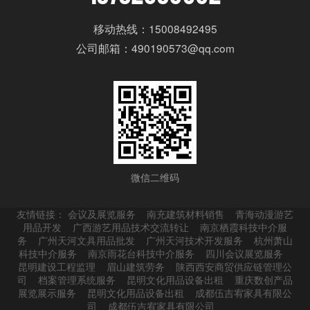
移动热线：15008492495
公司邮箱：490190573@qq.com
微信二维码
友情链接：
会议及展览服务
南充建筑材料销售
青海动漫游艺
用品开发
广西游艺用品技术交流转让
南京栖霞科技中介服
务
广州天河文具用品批发
广州天河技术开发服务
杭州萧山
科技中介服务
南京雨花台科技中介服务
四川会议展览服务
昆明建设工程监理
眉山建筑劳务
陕西西安商贸供应链管理公
司
档案管理系统服务
昆明文化用品设备出租
重庆数创产品
展览展示服务
昆明文化用品设备出租
成都伍吉宥家具有限公
司
成都伍吉宥家具有限公司